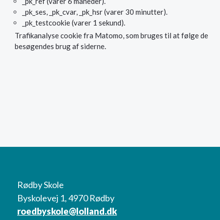
_pk_ref (varer 6 måneder).
_pk_ses, _pk_cvar, _pk_hsr (varer 30 minutter).
_pk_testcookie (varer 1 sekund).
Trafikanalyse cookie fra Matomo, som bruges til at følge de
besøgendes brug af siderne.
Rødby Skole
Byskolevej 1, 4970 Rødby
roedbyskole@lolland.dk