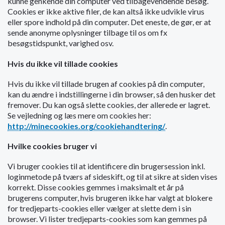
kunne genkende din computer ved tilbagevendende besøg.
o
Cookies er ikke aktive filer, de kan altså ikke udvikle virus
l
eller spore indhold på din computer. Det eneste, de gør, er at
d
sende anonyme oplysninger tilbage til os om fx
e
besøgstidspunkt, varighed osv.
t
Hvis du ikke vil tillade cookies
Hvis du ikke vil tillade brugen af cookies på din computer,
kan du ændre i indstillingerne i din browser, så den husker det
fremover. Du kan også slette cookies, der allerede er lagret.
Se vejledning og læs mere om cookies her:
http://minecookies.org/cookiehandtering/
.
Hvilke cookies bruger vi
Vi bruger cookies til at identificere din brugersession inkl.
loginmetode på tværs af sideskift, og til at sikre at siden vises
korrekt. Disse cookies gemmes i maksimalt et år på
brugerens computer, hvis brugeren ikke har valgt at blokere
for tredjeparts-cookies eller vælger at slette dem i sin
browser. Vi lister tredjeparts-cookies som kan gemmes på