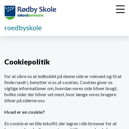
roedbyskole
G
å
t
Cookiepolitik
i
l
For at sikre os at indholdet på denne side er relevant og til at
h
finde rundt i, benytter vi os af cookies. Cookies giver os
o
vigtige informationer om, hvordan vores side bliver brugt,
v
hvilke sider der bliver set mest, hvor længe vores brugere
e
bliver på siderne osv.
d
i
Hvad er en cookie?
n
d
En cookie er en lille tekstfil, der lagres i din browser for at
h