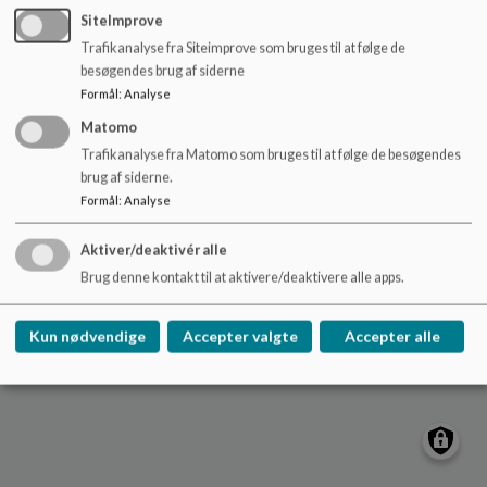
o
roedbyskole@lolland.dk
SiteImprove
l
Trafikanalyse fra Siteimprove som bruges til at følge de
54676363
d
besøgendes brug af siderne
e
EAN NR.
5798007121006
Formål
:
Analyse
t
Tilgængelighedserklæring
Matomo
Sitemap
Trafikanalyse fra Matomo som bruges til at følge de besøgendes
brug af siderne.
Cookie politik
Formål
:
Analyse
Aktiver/deaktivér alle
Brug denne kontakt til at aktivere/deaktivere alle apps.
Kun nødvendige
Accepter valgte
Accepter alle