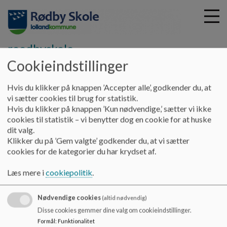
roedbyskole
Cookieindstillinger
G
Hvis du klikker på knappen ’Accepter alle’, godkender du, at
å
Skolebestyrelse
Referater
2026-27
vi sætter cookies til brug for statistik.
t
Hvis du klikker på knappen ’Kun nødvendige,’ sætter vi ikke
i
cookies til statistik – vi benytter dog en cookie for at huske
2026-2027
l
dit valg.
h
Klikker du på ’Gem valgte’ godkender du, at vi sætter
o
cookies for de kategorier du har krydset af.
v
Referater
e
Læs mere i
cookiepolitik
.
d
i
Nødvendige cookies
n
(altid nødvendig)
d
Rødby Skole
Disse cookies gemmer dine valg om cookieindstillinger.
h
Formål
:
Funktionalitet
Byskolevej 1, 4970 Rødby