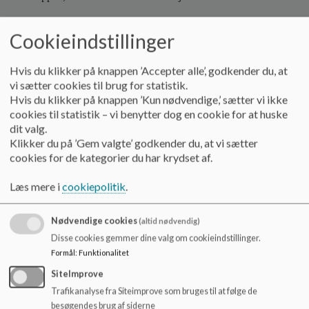
o
l
1. april - sommerferien
d
Cookieindstillinger
e
I førskoleperioden fra 1. april til sommerferien er vi opdelt i
t
forhold til børnegruppen for at skabe så trygge forhold for vores
Hvis du klikker på knappen ’Accepter alle’, godkender du, at
kommende "forårsløg" som muligt. Førskolen holder som
vi sætter cookies til brug for statistik.
udgangspunkt derfor til i Søhestens lokaler i denne periode. Ellers
Hvis du klikker på knappen ’Kun nødvendige,’ sætter vi ikke
er SFO-børnene tilknyttet Havkatten på skolen med mulighed for
cookies til statistik – vi benytter dog en cookie for at huske
mange forskellige aktiviteter i løbet af ugen - eksempelvis
dit valg.
svømning, værkstedstilbud på skolen og i Søhesten, spilledag eller
Klikker du på ’Gem valgte’ godkender du, at vi sætter
en tur i hallen for at brænde noget krudt af.
cookies for de kategorier du har krydset af.
Læs mere i
cookiepolitik
.
Aktiviteter
SFO´en har dog også mange andre aktiviteter på helårsplanen:
Nødvendige cookies
(altid nødvendig)
Fællesspisninger med spil, dans og hygge (eller hvad årgangen
Disse cookies gemmer dine valg om cookieindstillinger.
byder ind med), halloweenfest, nytårskur, afslutningsfester m.m.
Formål
:
Funktionalitet
Samarbejde
SiteImprove
Trafikanalyse fra Siteimprove som bruges til at følge de
Personalet har via sin store deltagelse i undervisningsdelen fokus
besøgendes brug af siderne
på helheden for det enkelte barn. Dette understøttes af en særlig