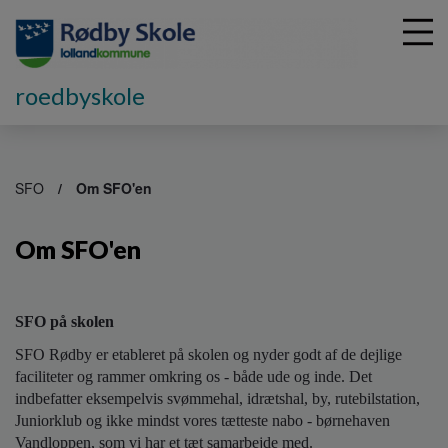
roedbyskole
G
å
SFO
Om SFO'en
t
i
Om SFO'en
l
h
o
v
SFO på skolen
e
d
SFO Rødby er etableret på skolen og nyder godt af de dejlige
i
faciliteter og rammer omkring os - både ude og inde. Det
n
indbefatter eksempelvis svømmehal, idrætshal, by, rutebilstation,
d
Juniorklub og ikke mindst vores tætteste nabo - børnehaven
h
Vandloppen, som vi har et tæt samarbejde med.