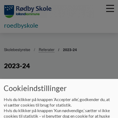
roedbyskole
G
å
Skolebestyrelse
Referater
2023-24
t
i
2023-24
l
h
o
v
23-24
Cookieindstillinger
e
Dokumenter
d
i
Hvis du klikker på knappen ’Accepter alle’, godkender du, at
Referat 23. august 2023.pdf
n
vi sætter cookies til brug for statistik.
d
Hvis du klikker på knappen ’Kun nødvendige,’ sætter vi ikke
h
cookies til statistik – vi benytter dog en cookie for at huske