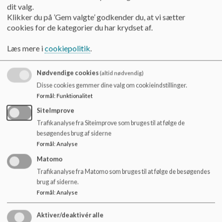
o
Referat 5. oktober 2023.pdf
dit valg.
l
Klikker du på ’Gem valgte’ godkender du, at vi sætter
d
cookies for de kategorier du har krydset af.
e
Referat 28. november 2023.pdf
t
Læs mere i
cookiepolitik
.
Nødvendige cookies
(altid nødvendig)
Referat 19. december 2023.pdf
Disse cookies gemmer dine valg om cookieindstillinger.
Formål
:
Funktionalitet
Referat 6. februar 2024.pdf
SiteImprove
Trafikanalyse fra Siteimprove som bruges til at følge de
besøgendes brug af siderne
Formål
:
Analyse
Referat 20. marts 2024.pdf
Matomo
Trafikanalyse fra Matomo som bruges til at følge de besøgendes
Referat 30. april 2024.pdf
brug af siderne.
Formål
:
Analyse
Aktiver/deaktivér alle
Referat 3. juni 2024.pdf