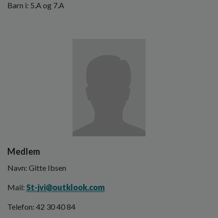
Barn i: 5.A og 7.A
Billede
Medlem
Navn: Gitte Ibsen
Mail:
St-jvi@outklook.com
Telefon: 42 30 40 84