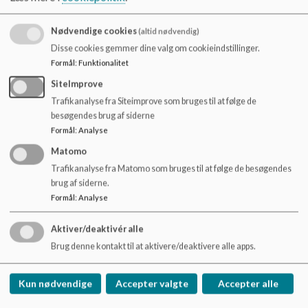
Telefon: 28 12 85 85
Nødvendige cookies
(altid nødvendig)
Valgperiode: 1/8 2022 - 31/7 2026
Disse cookies gemmer dine valg om cookieindstillinger.
Formål
:
Funktionalitet
Barn i: 4.B og 6.A
SiteImprove
Trafikanalyse fra Siteimprove som bruges til at følge de
besøgendes brug af siderne
Billede
Formål
:
Analyse
Matomo
Trafikanalyse fra Matomo som bruges til at følge de besøgendes
brug af siderne.
Formål
:
Analyse
Aktiver/deaktivér alle
Brug denne kontakt til at aktivere/deaktivere alle apps.
Medlem
Kun nødvendige
Accepter valgte
Accepter alle
Navn: Helle Norbye