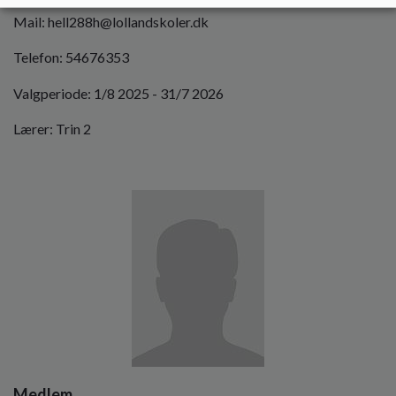
Mail: hell288h@lollandskoler.dk
Telefon: 54676353
Valgperiode: 1/8 2025 - 31/7 2026
Lærer: Trin 2
Billede
Medlem