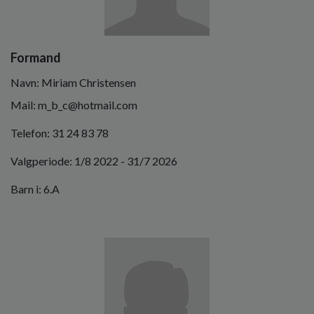
o
l
d
e
Formand
t
Navn: Miriam Christensen
Mail: m_b_c@hotmail.com
Telefon: 31 24 83 78
Valgperiode: 1/8 2022 - 31/7 2026
Barn i: 6.A
Billede