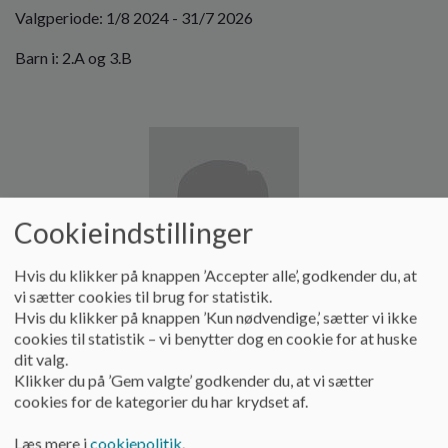
Valgperiode: 1/8 2024 - 31/7 2026
Barn i: 2.A og 3.B
Billede
Cookieindstillinger
Hvis du klikker på knappen ’Accepter alle’, godkender du, at
vi sætter cookies til brug for statistik.
Hvis du klikker på knappen ’Kun nødvendige,’ sætter vi ikke
cookies til statistik – vi benytter dog en cookie for at huske
Medlem
dit valg.
Klikker du på ’Gem valgte’ godkender du, at vi sætter
Navn: Linda Nielsen
cookies for de kategorier du har krydset af.
Mail:
linni2013@hotmail.com
Læs mere i
cookiepolitik
.