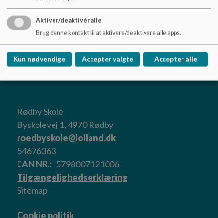
Aktiver/deaktivér alle
Brug denne kontakt til at aktivere/deaktivere alle apps.
Kun nødvendige
Accepter valgte
Accepter alle
Rødby Skole
Byskolevej 1, 4970 Rødby
roedbyskole@lolland.dk
54676363
EAN NR.
5798007121006
Tilgængelighedserklæring
Sitemap
Cookie politik