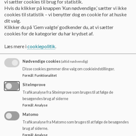
vi sætter cookies til brug for statistik.
o
Statens Kunstfond.
Hvis du klikker på knappen ’Kun nødvendige,’ sætter vi ikke
l
cookies til statistik – vi benytter dog en cookie for at huske
d
Over fire hele skoledage har eleverne arbejdet med billeder,
dit valg.
e
der handler om nærområdet sammen med kunstner Henriette
Klikker du på ’Gem valgte’ godkender du, at vi sætter
t
Camilla Hansen. Sammen har vi samlet inspiration, afprøvet
cookies for de kategorier du har krydset af.
teknikker og været en tur på Fuglsang, hvor vi så kunst fra
lokalområdet. Eleverne har med udgangspunkt i deres ”eget
Læs mere i
cookiepolitik
.
sted” arbejdet med collage, foto, tryk af forskellig art og til
slut lavet deres egne fortællinger til et billedprojekt i pap.
Nødvendige cookies
(altid nødvendig)
Elevernes billedprojekter blev udstillet på Art Festival ”Af
Disse cookies gemmer dine valg om cookieindstillinger.
alle steder” i Nakskov d. 7. oktober.
Formål
:
Funktionalitet
SiteImprove
Billede
Trafikanalyse fra Siteimprove som bruges til at følge de
besøgendes brug af siderne
Formål
:
Analyse
Matomo
Trafikanalyse fra Matomo som bruges til at følge de besøgendes
brug af siderne.
Formål
:
Analyse