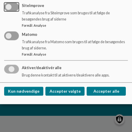
o
SiteImprove
l
Trafikanalyse fra Siteimprove som bruges til at følge de
d
besøgendes brug af siderne
e
Formål
:
Analyse
t
Rødby Skole
Matomo
Byskolevej 1, 4970 Rødby
Trafikanalyse fra Matomo som bruges til at følge de besøgendes
roedbyskole@lolland.dk
brug af siderne.
54676363
Formål
:
Analyse
EAN NR.
5798007121006
Aktiver/deaktivér alle
Tilgængelighedserklæring
Brug denne kontakt til at aktivere/deaktivere alle apps.
Sitemap
Kun nødvendige
Accepter valgte
Accepter alle
Cookie politik