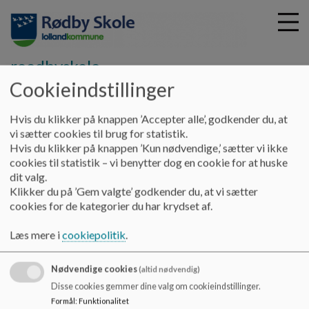
roedbyskole
Cookieindstillinger
G
Hvis du klikker på knappen ’Accepter alle’, godkender du, at
å
Nyheder
Skoleudviklingssamtale november 2024
vi sætter cookies til brug for statistik.
t
Hvis du klikker på knappen ’Kun nødvendige,’ sætter vi ikke
i
cookies til statistik – vi benytter dog en cookie for at huske
Skoleudviklingssamtale november
l
dit valg.
h
Klikker du på ’Gem valgte’ godkender du, at vi sætter
2024
o
cookies for de kategorier du har krydset af.
v
e
Læs mere i
cookiepolitik
.
Skoleudviklingssamtale
d
i
Dokumenter
Nødvendige cookies
n
(altid nødvendig)
d
Disse cookies gemmer dine valg om cookieindstillinger.
Referat fra skoleudviklingssamtale 26. november 2024.pdf
h
Formål
:
Funktionalitet