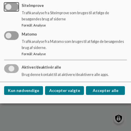
o
SiteImprove
l
Rødby Skole
Trafikanalyse fra Siteimprove som bruges til at følge de
d
Byskolevej 1, 4970 Rødby
besøgendes brug af siderne
e
roedbyskole@lolland.dk
Formål
:
Analyse
t
54676363
Matomo
EAN NR.
5798007121006
Trafikanalyse fra Matomo som bruges til at følge de besøgendes
brug af siderne.
Tilgængelighedserklæring
Formål
:
Analyse
Sitemap
Aktiver/deaktivér alle
Cookie politik
Brug denne kontakt til at aktivere/deaktivere alle apps.
Kun nødvendige
Accepter valgte
Accepter alle