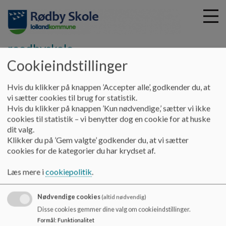
roedbyskole
Cookieindstillinger
G
Hvis du klikker på knappen ’Accepter alle’, godkender du, at
å
Skole
Om skolen
vi sætter cookies til brug for statistik.
t
Hvis du klikker på knappen ’Kun nødvendige,’ sætter vi ikke
i
cookies til statistik – vi benytter dog en cookie for at huske
Om skolen
l
dit valg.
h
Klikker du på ’Gem valgte’ godkender du, at vi sætter
o
cookies for de kategorier du har krydset af.
v
Rødby Skole
e
Læs mere i
cookiepolitik
.
d
Rødby Skole er en folkeskole med ca. 330 elever fordelt på
i
klasser fra 0. til 9. årgang samt en SFO med førskole.
Nødvendige cookies
n
(altid nødvendig)
d
Disse cookies gemmer dine valg om cookieindstillinger.
h
Formål
:
Funktionalitet