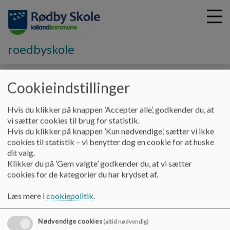
roedbyskole
G
Cookieindstillinger
å
Hvem er vi
Profil
Fritid og samarbejde
t
Hvis du klikker på knappen ’Accepter alle’, godkender du, at
i
vi sætter cookies til brug for statistik.
Fritid og samarbejde
l
Hvis du klikker på knappen ’Kun nødvendige,’ sætter vi ikke
h
cookies til statistik – vi benytter dog en cookie for at huske
o
dit valg.
v
Fritid og samarbejde
Klikker du på ’Gem valgte’ godkender du, at vi sætter
e
cookies for de kategorier du har krydset af.
d
For Rødby Skole er det vigtigt, at der er et tæt og godt
i
samarbejde mellem elevernes skoledag og
Læs mere i
cookiepolitik
.
n
deres fritidsinteresser.
d
Nødvendige cookies
(altid nødvendig)
h
Derfor har vi har igennem flere år oparbejdet et samarbejde