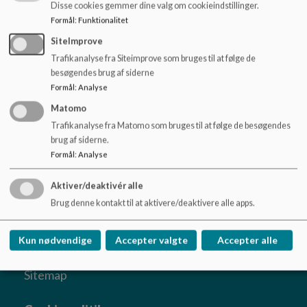
o
med lokalområdets foreninger – både helt praktisk i det
Disse cookies gemmer dine valg om cookieindstillinger.
l
daglige og på årsbasis i forhold til forskellige aktiviteter og
Formål
:
Funktionalitet
d
arrangementer.
SiteImprove
e
Trafikanalyse fra Siteimprove som bruges til at følge de
I forhold til det mere organisatoriske og strukturelle, hvor
t
besøgendes brug af siderne
fælles brug af sportshal mm. aftales, er skolen også en
Formål
:
Analyse
central aktør.
Matomo
Trafikanalyse fra Matomo som bruges til at følge de besøgendes
brug af siderne.
Formål
:
Analyse
Rødby Skole
Byskolevej 1, 4970 Rødby
Aktiver/deaktivér alle
roedbyskole@lolland.dk
Brug denne kontakt til at aktivere/deaktivere alle apps.
54676363
EAN NR.
5798007121006
Kun nødvendige
Accepter valgte
Accepter alle
Tilgængelighedserklæring
Sitemap